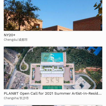
NY20+
Chengdu/成都市
PLAN8T Open Call for 2021 Summer Artist-In-Residence
Changsha/长沙市