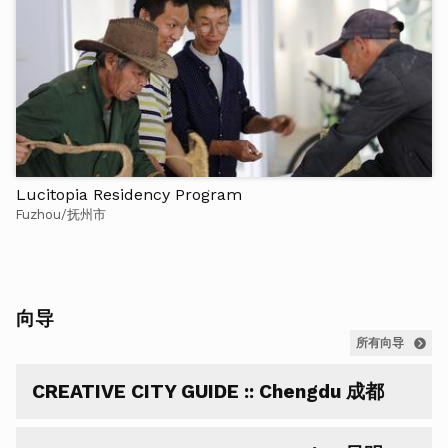
Lucitopia Residency Program
Fuzhou/抚州市
向导
所有向导
CREATIVE CITY GUIDE :: Chengdu 成都